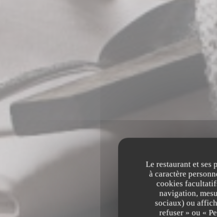
Le restaurant et ses 
à caractère personne
cookies facultati
navigation, mesur
sociaux) ou affich
refuser » ou « P