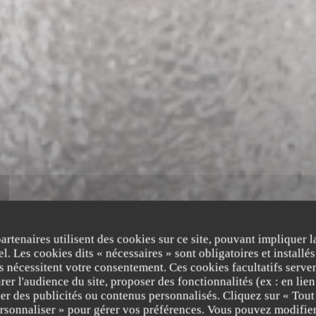
partenaires utilisent des cookies sur ce site, pouvant impliquer 
l. Les cookies dits « nécessaires » sont obligatoires et installés
fs nécessitent votre consentement. Ces cookies facultatifs serven
er l'audience du site, proposer des fonctionnalités (ex : en lie
er des publicités ou contenus personnalisés. Cliquez sur « Tout
RESTAURANT GASTRONOMIQUE
ersonnaliser » pour gérer vos préférences. Vous pouvez modifier
•
TEMSE
WILFORD T