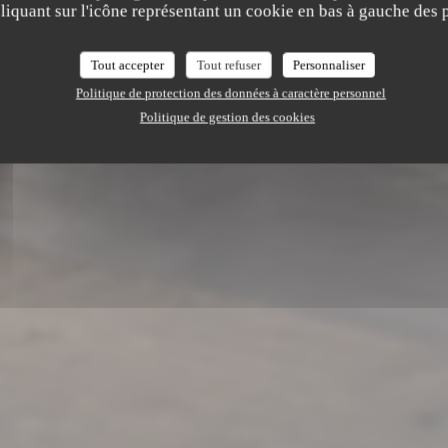
iquant sur l'icône représentant un cookie en bas à gauche des p
Wilford T
Tout accepter
Tout refuser
Personnaliser
Politique de protection des données à caractère personnel
RÉSERVER
Politique de gestion des cookies