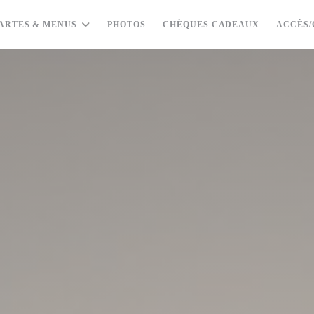
((OUVRE U
ARTES & MENUS
PHOTOS
CHÈQUES CADEAUX
ACCÈS