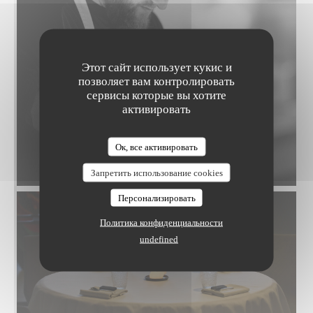
Этот сайт использует кукис и
позволяет вам контролировать
сервисы которые вы хотите
активировать
Ок, все активировать
WILFORD T
Запретить использование cookies
Персонализировать
Политика конфиденциальности
undefined