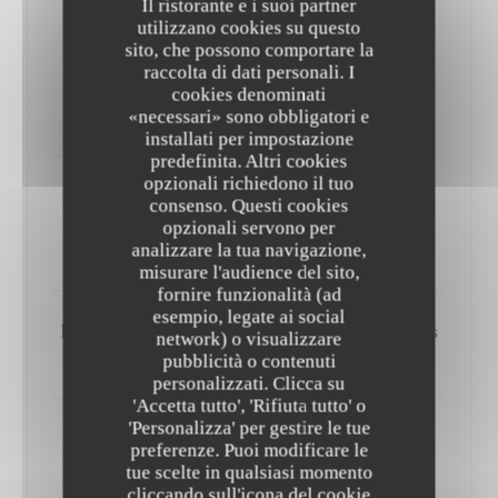
Il ristorante e i suoi partner
50,00 EUR
utilizzano cookies su questo
sito, che possono comportare la
raccolta di dati personali. I
Tarbot - béarnaise van kreeft - kropsla
cookies denominati
59,00 EUR
«necessari» sono obbligatori e
installati per impostazione
predefinita. Altri cookies
opzionali richiedono il tuo
Cote a l'os 'Holstein' - Friet -kropsla
consenso. Questi cookies
Per 2 personen sauce Robert, Bearnaise of Mergjus
opzionali servono per
analizzare la tua navigazione,
55,00 EUR
misurare l'audience del sito,
fornire funzionalità (ad
esempio, legate ai social
Dikke zeetong Meuniere - Witloofsla - Frietjes
network) o visualizzare
60,00 EUR
pubblicità o contenuti
WILFORD T
personalizzati. Clicca su
'Accetta tutto', 'Rifiuta tutto' o
'Personalizza' per gestire le tue
Cote a l'os 'Holstein' - Friet -kropsla
preferenze. Puoi modificare le
Per 2 personen sauce Robert, Bearnaise of Mergjus
tue scelte in qualsiasi momento
55,00 EUR
cliccando sull'icona del cookie