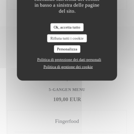
in basso a sinistra delle pagine
del sito.
Ok, accetta tutto
Rifiuta tutti i cookie
WILFORD T MENU
Personalizza
Maandmenu
Politica di protezione dei dati personali
Politica di gestione dei cookie
5-GANGEN MENU
109,00 EUR
Fingerfood