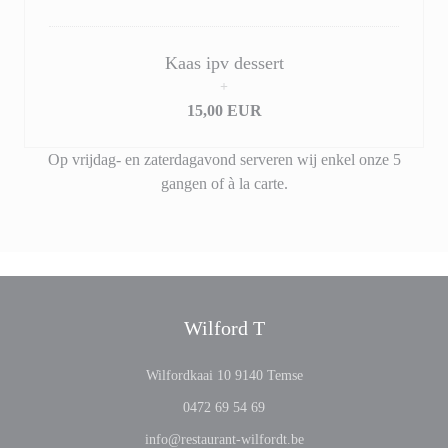
Kaas ipv dessert
+
15,00 EUR
Op vrijdag- en zaterdagavond serveren wij enkel onze 5
gangen of à la carte.
Wilford T
((apre una nuova finestra)
Wilfordkaai 10 9140 Temse
0472 69 54 69
info@restaurant-wilfordt.be