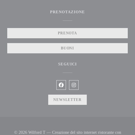
PRENOTAZIONE
PRENOTA
BUONI
SEGUICI
Facebook ((apre una nuova finestra))
Instagram ((apre una nuova fines
NEWSLETTER
© 2026 Wilford T — Creazione del sito internet ristorante con