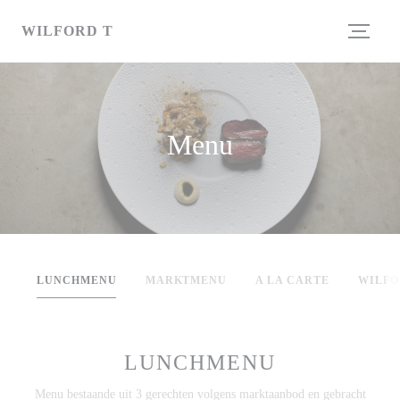
Personalizzazione delle tue scelte sui cookie
WILFORD T
Menu
LUNCHMENU
MARKTMENU
A LA CARTE
WILFO
LUNCHMENU
Menu bestaande uit 3 gerechten volgens marktaanbod en gebracht