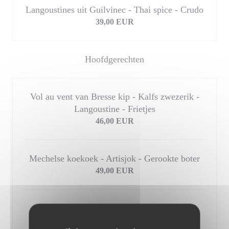
Langoustines uit Guilvinec - Thai spice - Crudo
39,00 EUR
Hoofdgerechten
Vol au vent van Bresse kip - Kalfs zwezerik -
Langoustine - Frietjes
46,00 EUR
Mechelse koekoek - Artisjok - Gerookte boter
49,00 EUR
Holstein "selectie De Laet & Van Haver" –
pont-neuf – béarnaise